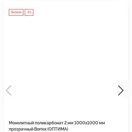
Эконом
-5%
Монолитный поликарбонат 2 мм 1000x1000 мм
М
прозрачный Borrex (ОПТИМА)
B