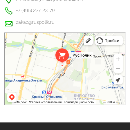
+7 (495) 227-23-79
zakaz@ruspolik.ru
РусПолик
Оргстекло, поликарбонат в Москве
Строительные и отделочные работы в Москве