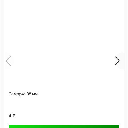
Саморез 38 мм
Ш
4 ₽
1