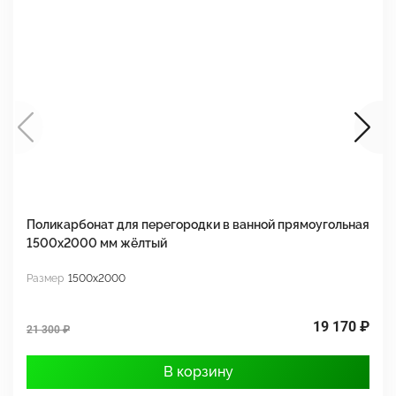
Поликарбонат для перегородки в ванной прямоугольная
П
1500х2000 мм жёлтый
1
Размер
1500x2000
Р
19 170 ₽
21 300 ₽
2
В корзину