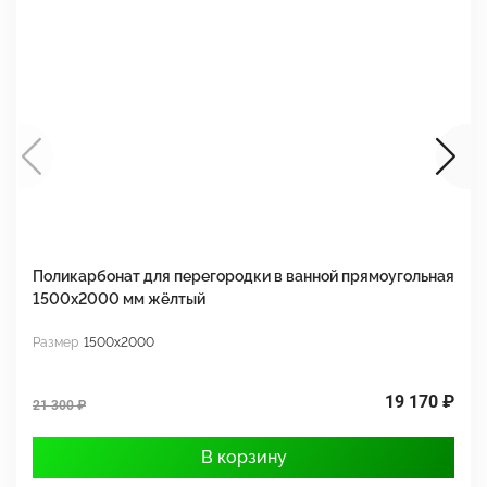
Поликарбонат для перегородки в ванной прямоугольная
П
1500х2000 мм жёлтый
1
Размер
1500x2000
Р
19 170 ₽
21 300 ₽
2
В корзину