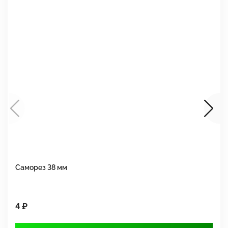
Саморез 38 мм
Ш
4 ₽
1