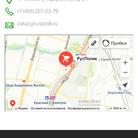
+7 (495) 227-23-79
zakaz@ruspolik.ru
РусПолик
Оргстекло, поликарбонат в Москве
Строительные и отделочные работы в Москве