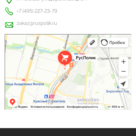
+7 (495) 227-23-79
zakaz@ruspolik.ru
РусПолик
Оргстекло, поликарбонат в Москве
Строительные и отделочные работы в Москве