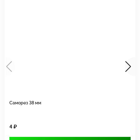
Саморез 38 мм
Ш
4 ₽
1