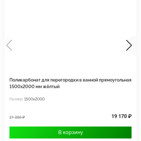
Поликарбонат для перегородки в ванной прямоугольная
П
1500х2000 мм жёлтый
1
Размер
1500x2000
Р
19 170 ₽
21 300 ₽
2
В корзину