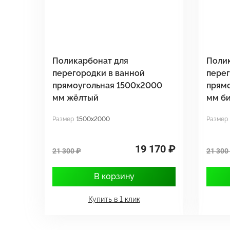
Поликарбонат для
Поли
перегородки в ванной
перег
прямоугольная 1500х2000
прям
мм жёлтый
мм б
Размер
1500x2000
Размер
19 170 ₽
21 300 ₽
21 300
В корзину
Купить в 1 клик