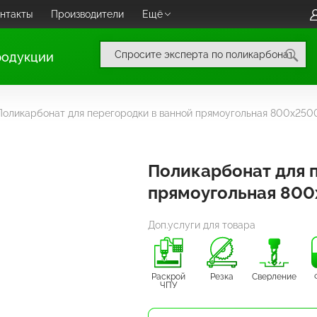
нтакты
Производители
Ещё
родукции
Поликарбонат для перегородки в ванной прямоугольная 800х250
Поликарбонат для 
прямоугольная 800
Доп.услуги для товара
Раскрой
Резка
Сверление
ЧПУ