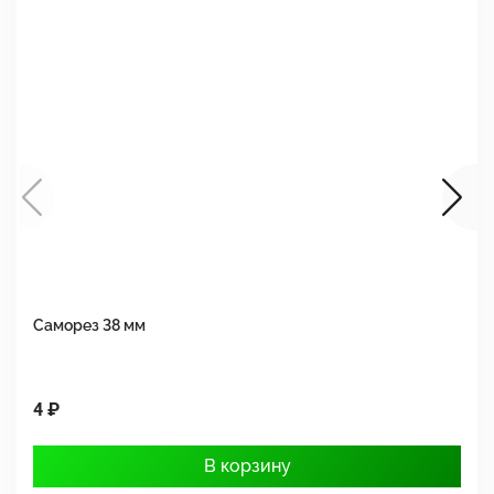
Саморез 38 мм
Ш
4 ₽
1
В корзину