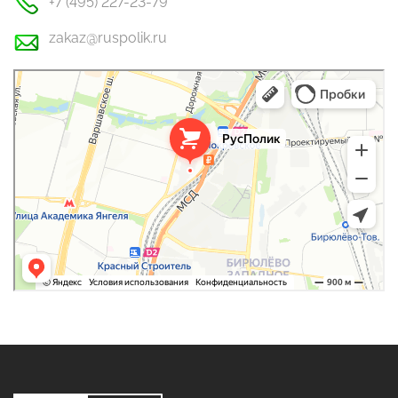
+7 (495) 227-23-79
zakaz@ruspolik.ru
РусПолик
Оргстекло, поликарбонат в Москве
Строительные и отделочные работы в Москве