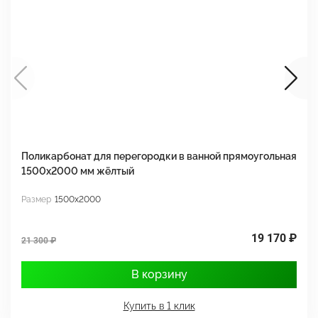
Поликарбонат для перегородки в ванной прямоугольная
П
1500х2000 мм жёлтый
1
Размер
1500x2000
Р
19 170 ₽
21 300 ₽
2
В корзину
Купить в 1 клик