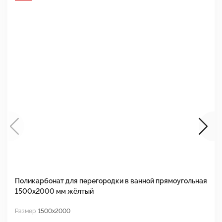
Поликарбонат для перегородки в ванной прямоугольная
П
1500х2000 мм жёлтый
1
Размер
1500x2000
Р