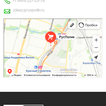
+7 (495) 227-23-79
zakaz@ruspolik.ru
РусПолик
Оргстекло, поликарбонат в Москве
Строительные и отделочные работы в Москве