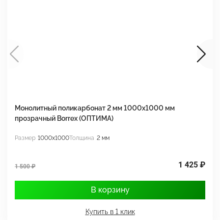
Монолитный поликарбонат 2 мм 1000x1000 мм
М
прозрачный Borrex (ОПТИМА)
B
Размер
1000x1000
Толщина
2 мм
Р
1 425 ₽
1 500 ₽
1
В корзину
Купить в 1 клик