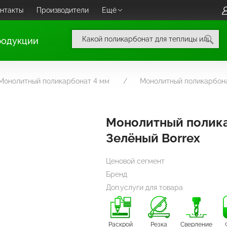
нтакты
Производители
Ещё
родукции
Монолитный поликарбонат 4 мм
Монолитный поликарбона
Монолитный полик
Зелёный Borrex
Ценовой сегмент
Бренд
Доп.услуги для товара
Раскрой
Резка
Сверление