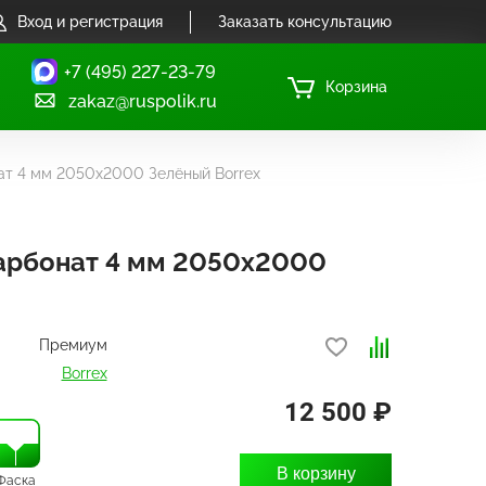
Вход и регистрация
Заказать консультацию
+7 (495) 227-23-79
Корзина
zakaz@ruspolik.ru
т 4 мм 2050х2000 Зелёный Borrex
арбонат 4 мм 2050х2000
Премиум
Borrex
12 500 ₽
В корзину
Фаска