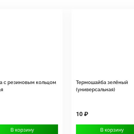
а с резиновым кольцом
Термошайба зелёный
ая
(универсальная)
10 ₽
В корзину
В корзину