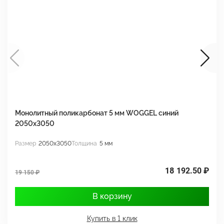
Монолитный поликарбонат 5 мм WOGGEL синий
М
2050х3050
2
Размер
2050x3050
Толщина
5 мм
Р
18 192.50 ₽
19 150 ₽
1
В корзину
Купить в 1 клик