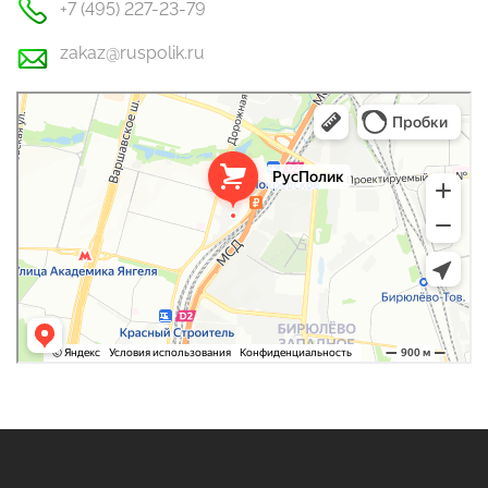
+7 (495) 227-23-79
zakaz@ruspolik.ru
РусПолик
Оргстекло, поликарбонат в Москве
Строительные и отделочные работы в Москве