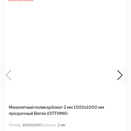
Монолитный поликарбонат 2 мм 1000x1000 мм
М
прозрачный Borrex (ОПТИМА)
B
Размер
1000x1000
Толщина
2 мм
Р