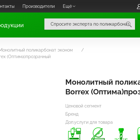
нтакты
Производители
Ещё
родукции
Монолитный поликарбонат эконом
rex (Оптима)прозрачный
Монолитный полик
Borrex (Оптима)пр
Ценовой сегмент
Бренд
Доп.услуги для товара