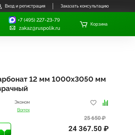
Вход и регистрация
Заказать консультацию
+7 (495) 227-23-79
Корзина
zakaz@ruspolik.ru
арбонат 12 мм 1000х3050 мм
озрачный
Эконом
Borrex
25 650 ₽
24 367.50 ₽