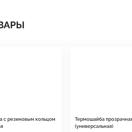
ВАРЫ
а с резиновым кольцом
Термошайба прозрачна
ая
(универсальная)