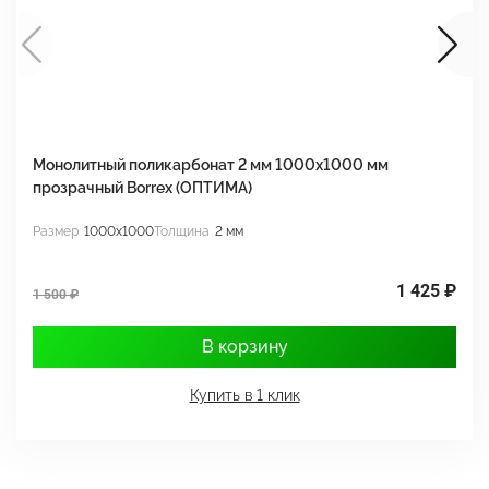
Монолитный поликарбонат 2 мм 1000x1000 мм
М
прозрачный Borrex (ОПТИМА)
B
Размер
1000x1000
Толщина
2 мм
Р
1 425 ₽
1 500 ₽
1
В корзину
Купить в 1 клик