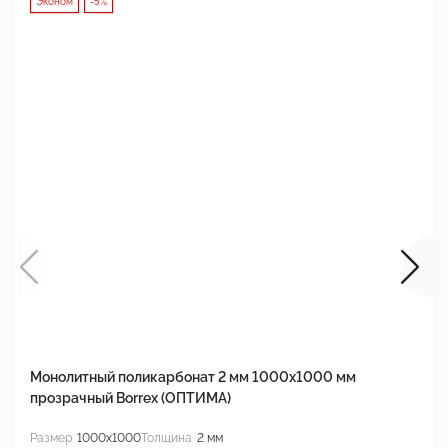
Эконом
-5%
Монолитный поликарбонат 2 мм 1000x1000 мм
М
прозрачный Borrex (ОПТИМА)
B
Размер
1000x1000
Толщина
2 мм
Р