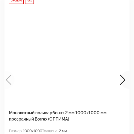
Эконом
-5%
Монолитный поликарбонат 2 мм 1000x1000 мм
М
прозрачный Borrex (ОПТИМА)
B
Размер
1000x1000
Толщина
2 мм
Р