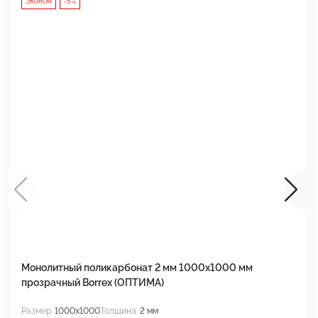
Эконом
-5%
Монолитный поликарбонат 2 мм 1000x1000 мм
М
прозрачный Borrex (ОПТИМА)
B
Размер
1000x1000
Толщина
2 мм
Р