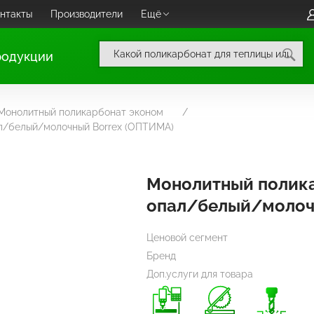
нтакты
Производители
Ещё
родукции
Монолитный поликарбонат эконом
л/белый/молочный Borrex (ОПТИМА)
Монолитный полик
опал/белый/молоч
Ценовой сегмент
Бренд
Доп.услуги для товара