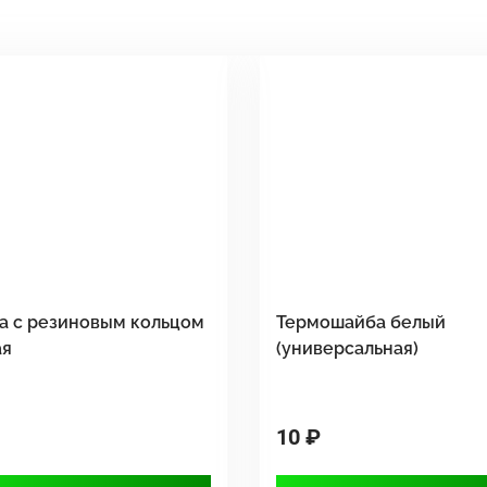
а с резиновым кольцом
Термошайба белый
ая
(универсальная)
10 ₽