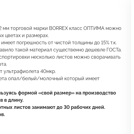
2 мм торговой марки BORREX класс ОПТИМА можно
 цветах и размерах.
меет погрешность от чистой толщины до 15% т.к.
авило такой материал существенно дешевле ГОСТа.
нспортировки несколько листов можно сворачивать
та.
т ультрафиолета 40мкр.
вета опал/белый/молочный который имеет
льзуясь формой «свой размер» на производство
в в длину.
тных листов занимают до 30 рабочих дней.
в.