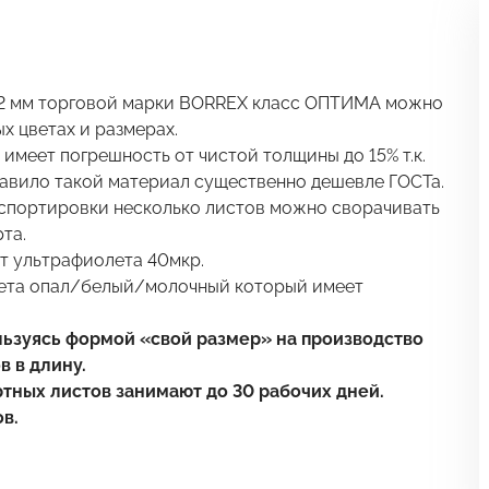
2 мм торговой марки BORREX класс ОПТИМА можно
 цветах и размерах.
меет погрешность от чистой толщины до 15% т.к.
авило такой материал существенно дешевле ГОСТа.
нспортировки несколько листов можно сворачивать
та.
т ультрафиолета 40мкр.
вета опал/белый/молочный который имеет
льзуясь формой «свой размер» на производство
в в длину.
тных листов занимают до 30 рабочих дней.
в.