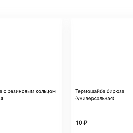
а с резиновым кольцом
Термошайба бирюза
ая
(универсальная)
10 ₽