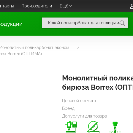
нтакты
Производители
Ещё
родукции
Монолитный поликарбонат эконом
за Borrex (ОПТИМА)
Монолитный полик
бирюза Borrex (ОП
Ценовой сегмент
Бренд
Доп.услуги для товара