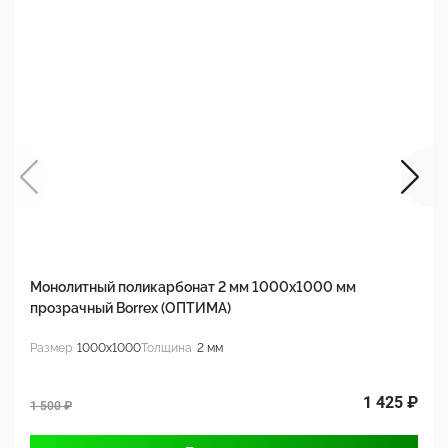
Монолитный поликарбонат 2 мм 1000x1000 мм
М
прозрачный Borrex (ОПТИМА)
B
Размер
1000x1000
Толщина
2 мм
Р
1 425 ₽
1 500 ₽
1