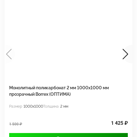
Монолитный поликарбонат 2 мм 1000x1000 мм
М
прозрачный Borrex (ОПТИМА)
B
Размер
1000x1000
Толщина
2 мм
Р
1 425 ₽
1 500 ₽
1