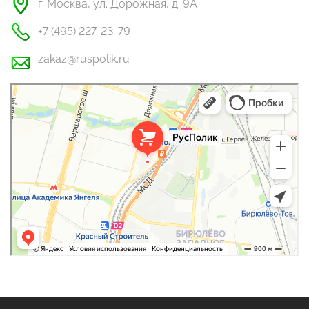
г. Москва, ул. Дорожная, д. 9А
+7 (495) 227-23-79
zakaz@ruspolik.ru
РусПолик
Оргстекло, поликарбонат в Москве
Строительные и отделочные работы в Москве