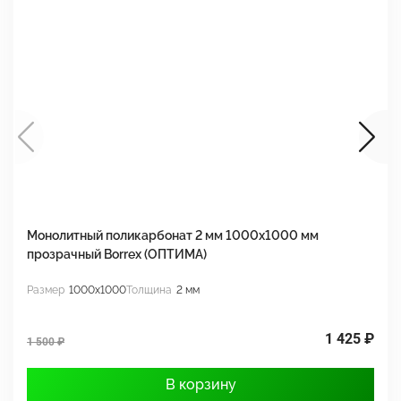
Монолитный поликарбонат 2 мм 1000x1000 мм
М
прозрачный Borrex (ОПТИМА)
B
Размер
1000x1000
Толщина
2 мм
Р
1 425 ₽
1 500 ₽
1
В корзину