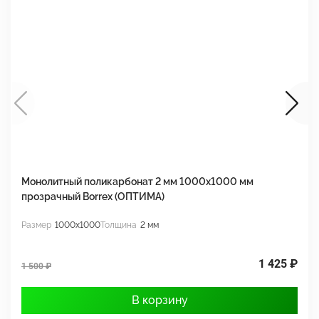
Монолитный поликарбонат 2 мм 1000x1000 мм
М
прозрачный Borrex (ОПТИМА)
B
Размер
1000x1000
Толщина
2 мм
Р
1 425 ₽
1 500 ₽
1
В корзину