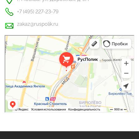
+7 (495) 227-23-79
zakaz@ruspolik.ru
РусПолик
Оргстекло, поликарбонат в Москве
Строительные и отделочные работы в Москве