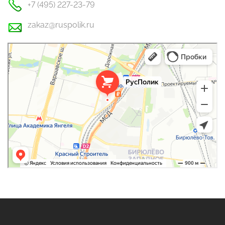
+7 (495) 227-23-79
zakaz@ruspolik.ru
РусПолик
Оргстекло, поликарбонат в Москве
Строительные и отделочные работы в Москве