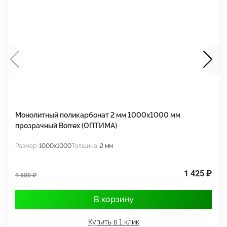
Монолитный поликарбонат 2 мм 1000x1000 мм
М
прозрачный Borrex (ОПТИМА)
B
Размер
1000x1000
Толщина
2 мм
Р
1 425 ₽
1 500 ₽
1
В корзину
Купить в 1 клик