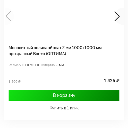
Монолитный поликарбонат 2 мм 1000x1000 мм
М
прозрачный Borrex (ОПТИМА)
B
Размер
1000x1000
Толщина
2 мм
Р
1 425 ₽
1 500 ₽
1
В корзину
Купить в 1 клик