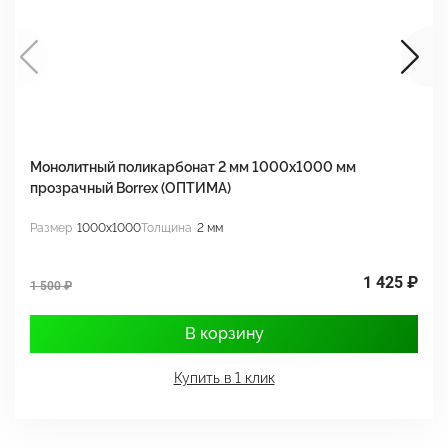
Монолитный поликарбонат 2 мм 1000x1000 мм
М
прозрачный Borrex (ОПТИМА)
B
Размер
1000x1000
Толщина
2 мм
Р
1 425 ₽
1 500 ₽
1
В корзину
Купить в 1 клик