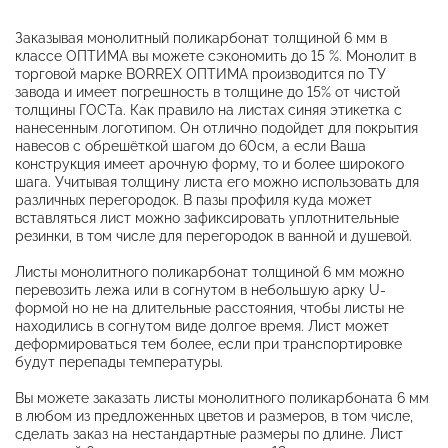
Заказывая монолитный поликарбонат толщиной 6 мм в
классе ОПТИМА вы можете сэкономить до 15 %. Монолит в
торговой марке BORREX ОПТИМА производится по ТУ
завода и имеет погрешность в толщине до 15% от чистой
толщины ГОСТа. Как правило на листах синяя этикетка с
нанесенным логотипом. Он отлично подойдет для покрытия
навесов с обрешёткой шагом до 60см, а если Ваша
конструкция имеет арочную форму, то и более широкого
шага. Учитывая толщину листа его можно использовать для
различных перегородок. В пазы профиля куда может
вставляться лист можно зафиксировать уплотнительные
резинки, в том числе для перегородок в ванной и душевой.
Листы монолитного поликарбонат толщиной 6 мм можно
перевозить лежа или в согнутом в небольшую арку U-
формой но не на длительные расстояния, чтобы листы не
находились в согнутом виде долгое время. Лист может
деформироваться тем более, если при транспортировке
будут перепады температуры.
Вы можете заказать листы монолитного поликарбоната 6 мм
в любом из предложенных цветов и размеров, в том числе,
сделать заказ на нестандартные размеры по длине. Лист