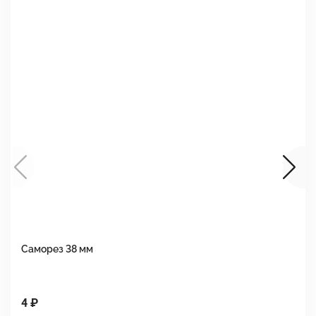
Саморез 38 мм
Ш
4 ₽
1