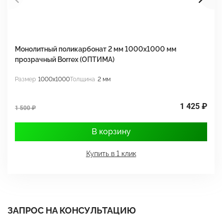
Монолитный поликарбонат 2 мм 1000x1000 мм
М
прозрачный Borrex (ОПТИМА)
B
Размер
1000x1000
Толщина
2 мм
Р
1 425 ₽
1 500 ₽
1
В корзину
Купить в 1 клик
ЗАПРОС НА КОНСУЛЬТАЦИЮ