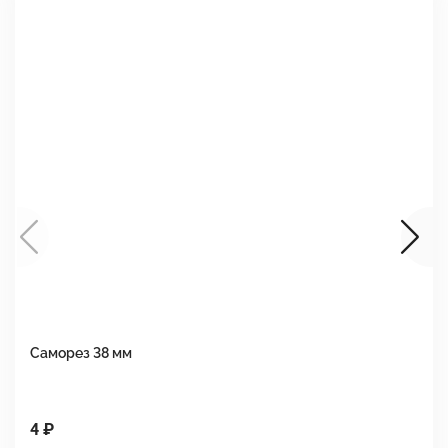
Саморез 38 мм
Ш
4 ₽
1