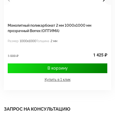
Монолитный поликарбонат 2 мм 1000x1000 мм
М
прозрачный Borrex (ОПТИМА)
B
Размер
1000x1000
Толщина
2 мм
Р
1 425 ₽
1 500 ₽
1
В корзину
Купить в 1 клик
ЗАПРОС НА КОНСУЛЬТАЦИЮ