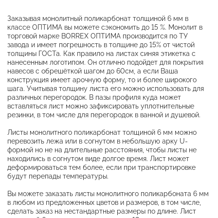
Заказывая монолитный поликарбонат толщиной 6 мм в
классе ОПТИМА вы можете сэкономить до 15 %. Монолит в
торговой марке BORREX ОПТИМА производится по ТУ
завода и имеет погрешность в толщине до 15% от чистой
толщины ГОСТа. Как правило на листах синяя этикетка с
нанесенным логотипом. Он отлично подойдет для покрытия
навесов с обрешёткой шагом до 60см, а если Ваша
конструкция имеет арочную форму, то и более широкого
шага. Учитывая толщину листа его можно использовать для
различных перегородок. В пазы профиля куда может
вставляться лист можно зафиксировать уплотнительные
резинки, в том числе для перегородок в ванной и душевой.
Листы монолитного поликарбонат толщиной 6 мм можно
перевозить лежа или в согнутом в небольшую арку U-
формой но не на длительные расстояния, чтобы листы не
находились в согнутом виде долгое время. Лист может
деформироваться тем более, если при транспортировке
будут перепады температуры.
Вы можете заказать листы монолитного поликарбоната 6 мм
в любом из предложенных цветов и размеров, в том числе,
сделать заказ на нестандартные размеры по длине. Лист