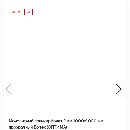
Эконом
-5%
Монолитный поликарбонат 2 мм 1000x1000 мм
М
прозрачный Borrex (ОПТИМА)
B