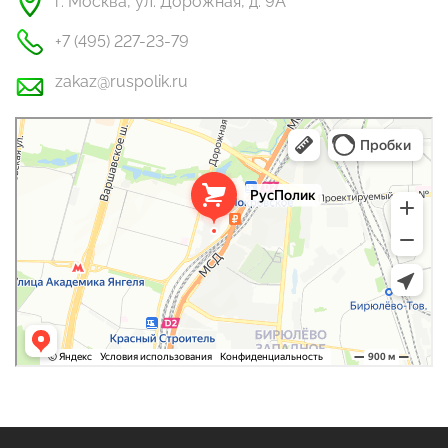
г. Москва, ул. Дорожная, д. 9А
+7 (495) 227-23-79
zakaz@ruspolik.ru
РусПолик
Оргстекло, поликарбонат в Москве
Строительные и отделочные работы в Москве