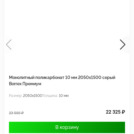
Монолитный поликарбонат 10 мм 2050х1500 серый
М
Borrex Премиум
2
Размер
2050x1500
Толщина
10 мм
Р
22 325 ₽
23 500 ₽
3
В корзину