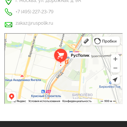
г. Москва, ул. Дорожная, д. 9А
+7 (495) 227-23-79
zakaz@ruspolik.ru
РусПолик
Оргстекло, поликарбонат в Москве
Строительные и отделочные работы в Москве