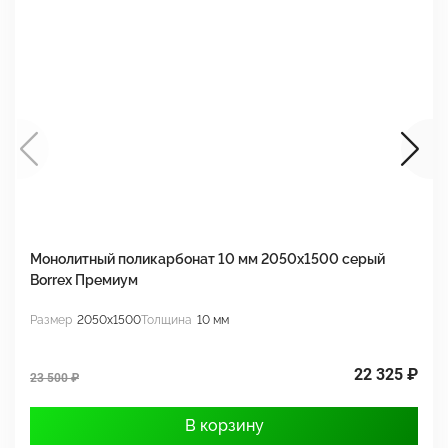
Монолитный поликарбонат 10 мм 2050х1500 серый
М
Borrex Премиум
2
Размер
2050x1500
Толщина
10 мм
Р
22 325 ₽
23 500 ₽
3
В корзину