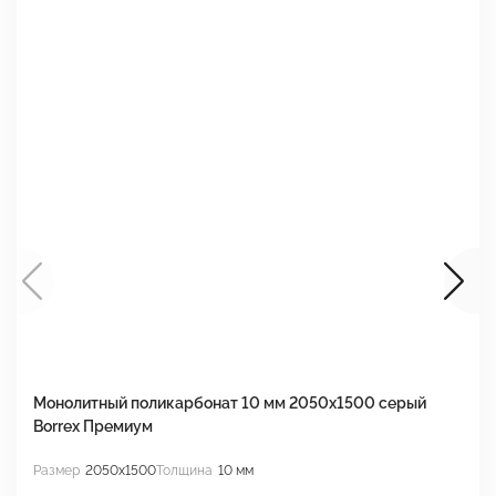
Монолитный поликарбонат 10 мм 2050х1500 серый
М
Borrex Премиум
2
Размер
2050x1500
Толщина
10 мм
Р