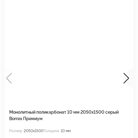
Монолитный поликарбонат 10 мм 2050х1500 серый
М
Borrex Премиум
2
Размер
2050x1500
Толщина
10 мм
Р