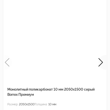
Монолитный поликарбонат 10 мм 2050х1500 серый
М
Borrex Премиум
2
Размер
2050x1500
Толщина
10 мм
Р