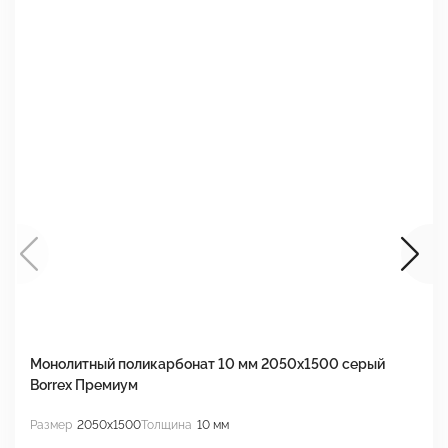
Монолитный поликарбонат 10 мм 2050х1500 серый
М
Borrex Премиум
2
Размер
2050x1500
Толщина
10 мм
Р