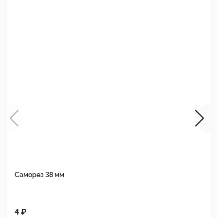
Саморез 38 мм
Ш
4 ₽
1