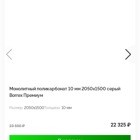
Монолитный поликарбонат 10 мм 2050х1500 серый
М
Borrex Премиум
2
Размер
2050x1500
Толщина
10 мм
Р
22 325 ₽
23 500 ₽
3