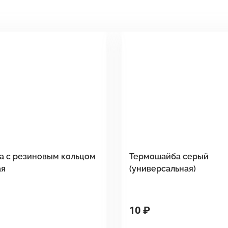
а с резиновым кольцом
Термошайба серый
ая
(универсальная)
10 ₽