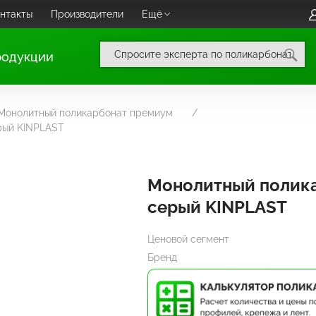
нтакты
Производители
Ещё
родукции
Монолитный поликарбонат премиум
рый KINPLAST
Монолитный полик
серый KINPLAST
Ценовой сегмент
Бренд