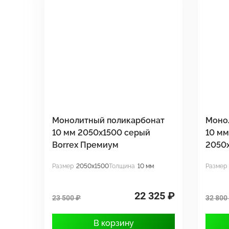
Монолитный поликарбонат
Моно
10 мм 2050х1500 серый
10 м
Borrex Премиум
2050
Размер
2050x1500
Толщина
10 мм
Размер
22 325 ₽
23 500 ₽
32 800
В корзину