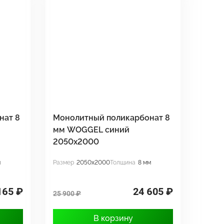
нат 8
Монолитный поликарбонат 8
мм WOGGEL синий
2050х2000
м
Размер
2050x2000
Толщина
8 мм
165 ₽
24 605 ₽
25 900 ₽
В корзину