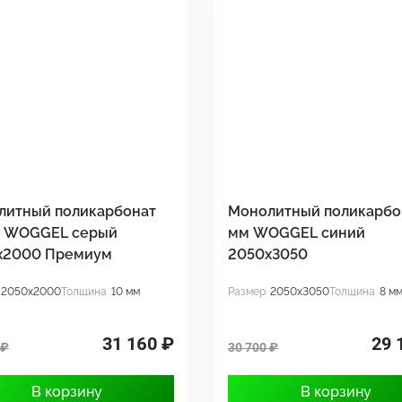
литный поликарбонат
Монолитный поликарбо
м WOGGEL серый
мм WOGGEL синий
х2000 Премиум
2050х3050
2050x2000
Толщина
10 мм
Размер
2050x3050
Толщина
8 м
31 160 ₽
29 
 ₽
30 700 ₽
В корзину
В корзину