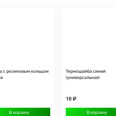
а с резиновым кольцом
Термошайба синий
ая
(универсальная)
10 ₽
В корзину
В корзину