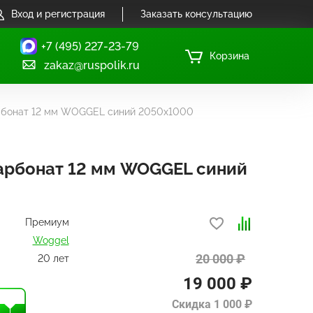
Вход и регистрация
Заказать консультацию
+7 (495) 227-23-79
Корзина
zakaz@ruspolik.ru
рбонат 12 мм WOGGEL синий 2050х1000
арбонат 12 мм WOGGEL синий
Премиум
Woggel
20 000 ₽
20 лет
19 000 ₽
Скидка 1 000 ₽