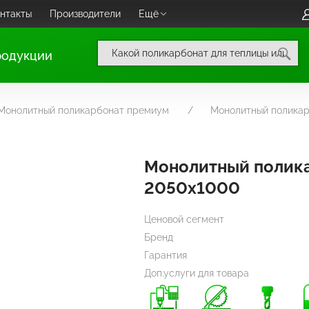
нтакты
Производители
Ещё
родукции
Монолитный поликарбонат премиум
Монолитный полика
Монолитный полик
2050х1000
Ценовой сегмент
Бренд
Гарантия
Доп.услуги для товара