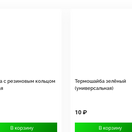
а с резиновым кольцом
Термошайба зелёный
ая
(универсальная)
10 ₽
В корзину
В корзину