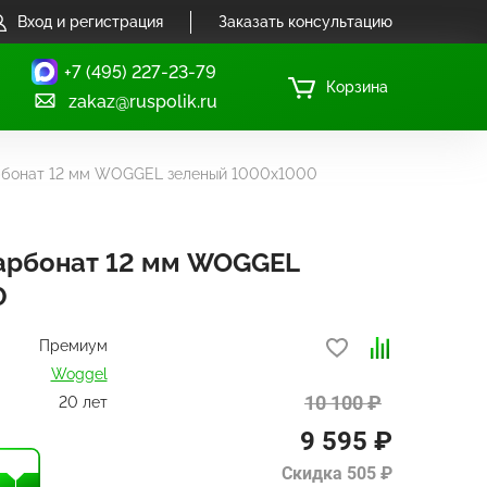
Вход и регистрация
Заказать консультацию
+7 (495) 227-23-79
Корзина
zakaz@ruspolik.ru
рбонат 12 мм WOGGEL зеленый 1000х1000
арбонат 12 мм WOGGEL
0
Премиум
Woggel
10 100 ₽
20 лет
9 595 ₽
Скидка 505 ₽