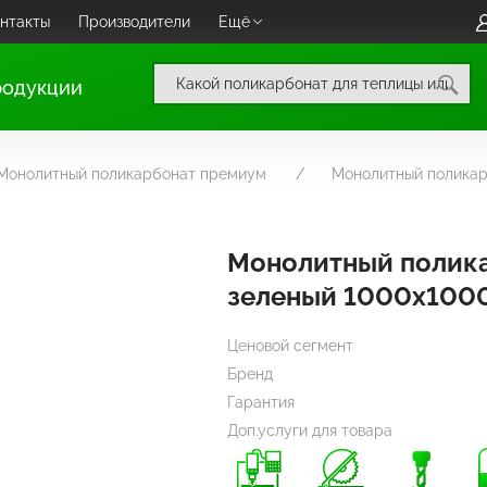
нтакты
Производители
Ещё
родукции
Монолитный поликарбонат премиум
Монолитный полика
Монолитный полик
зеленый 1000х100
Ценовой сегмент
Бренд
Гарантия
Доп.услуги для товара