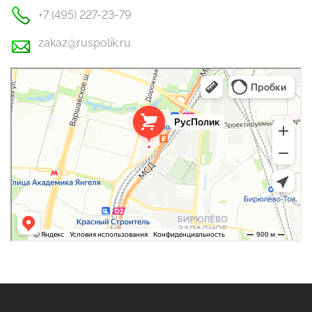
+7 (495) 227-23-79
zakaz@ruspolik.ru
РусПолик
Оргстекло, поликарбонат в Москве
Строительные и отделочные работы в Москве