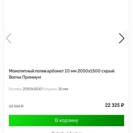
Монолитный поликарбонат 10 мм 2050х1500 серый
М
Borrex Премиум
2
Размер
2050x1500
Толщина
10 мм
Р
22 325 ₽
23 500 ₽
3
В корзину