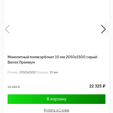
Монолитный поликарбонат 10 мм 2050х1500 серый
М
Borrex Премиум
2
Размер
2050x1500
Толщина
10 мм
Р
22 325 ₽
23 500 ₽
3
В корзину
Купить в 1 клик