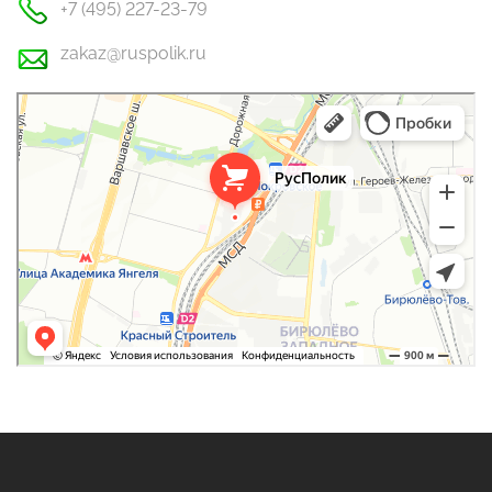
+7 (495) 227-23-79
zakaz@ruspolik.ru
РусПолик
Оргстекло, поликарбонат в Москве
Строительные и отделочные работы в Москве