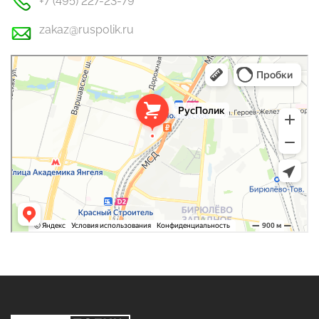
+7 (495) 227-23-79
zakaz@ruspolik.ru
РусПолик
Оргстекло, поликарбонат в Москве
Строительные и отделочные работы в Москве