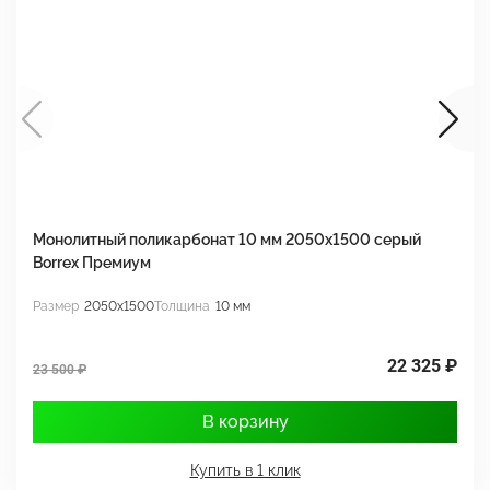
Монолитный поликарбонат 10 мм 2050х1500 серый
М
Borrex Премиум
2
Размер
2050x1500
Толщина
10 мм
Р
22 325 ₽
23 500 ₽
3
В корзину
Купить в 1 клик