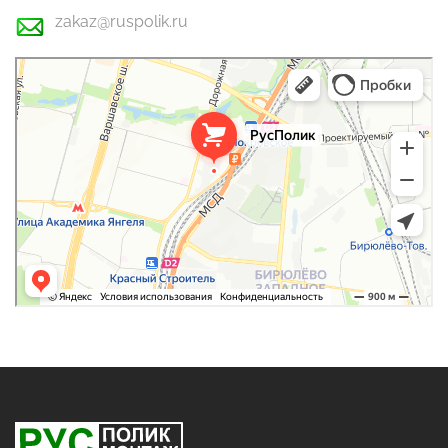
zakaz@ruspolik.ru
РусПолик
Оргстекло, поликарбонат в Москве
Строительные и отделочные работы в Москве