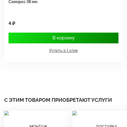
Саморез 38 мм
Ш
4 ₽
1
В корзину
Купить в 1 клик
С ЭТИМ ТОВАРОМ ПРИОБРЕТАЮТ УСЛУГИ
МОНТАЖ
ДОСТАВКА