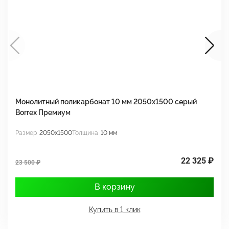
Монолитный поликарбонат 10 мм 2050х1500 серый
М
Borrex Премиум
2
Размер
2050x1500
Толщина
10 мм
Р
22 325 ₽
23 500 ₽
3
В корзину
Купить в 1 клик