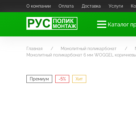
О компании
Оплата
Доставка
Услуги
Ко
Каталог п
Главная
Монолитный поликарбонат
Монолитный поликарбонат 6 мм WOGGEL коричнев
Премиум
-5%
Хит