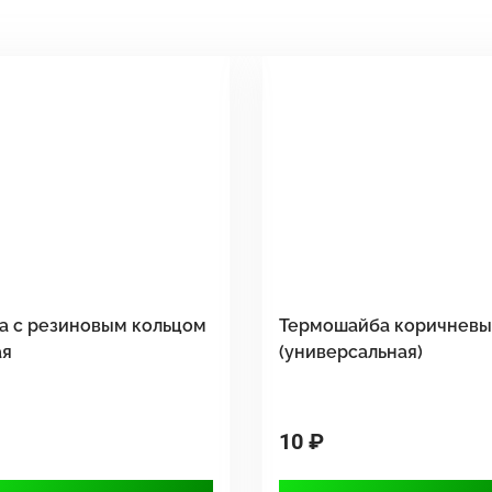
а с резиновым кольцом
Термошайба коричнев
ая
(универсальная)
10 ₽