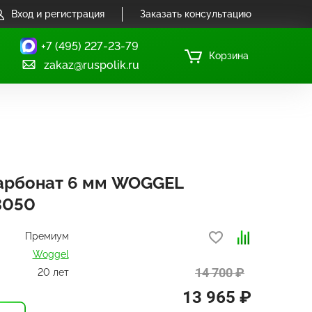
Вход и регистрация
Заказать консультацию
+7 (495) 227-23-79
Корзина
zakaz@ruspolik.ru
арбонат 6 мм WOGGEL
3050
Премиум
Woggel
14 700 ₽
20 лет
13 965 ₽