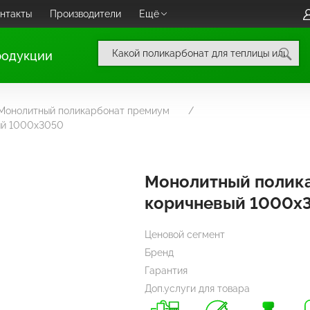
нтакты
Производители
Ещё
родукции
Монолитный поликарбонат премиум
ый 1000х3050
Монолитный полик
коричневый 1000х
Ценовой сегмент
Бренд
Гарантия
Доп.услуги для товара