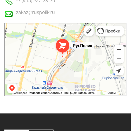
+7 (495) 227-23-79
zakaz@ruspolik.ru
РусПолик
Оргстекло, поликарбонат в Москве
Строительные и отделочные работы в Москве