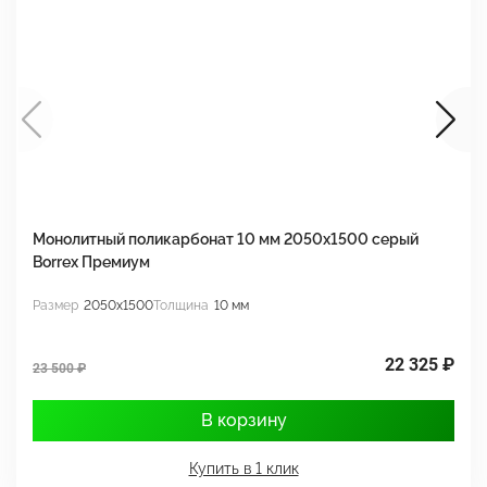
Монолитный поликарбонат 10 мм 2050х1500 серый
М
Borrex Премиум
2
Размер
2050x1500
Толщина
10 мм
Р
22 325 ₽
23 500 ₽
3
В корзину
Купить в 1 клик