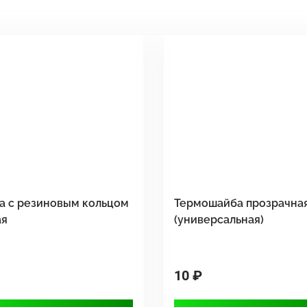
а с резиновым кольцом
Термошайба прозрачна
ая
(универсальная)
10 ₽