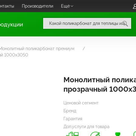
нтакты
Производители
Ещё
родукции
Монолитный поликарбонат премиум
ый 1000х3050
Монолитный полик
прозрачный 1000х
Ценовой сегмент
Бренд
Гарантия
Доп.услуги для товара