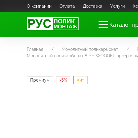
О компании
Оплата
Доставка
Услуги
Ко
Каталог п
Главная
Монолитный поликарбонат
Монолитный поликарбонат 8 мм WOGGEL прозрачн
Премиум
-5%
Хит