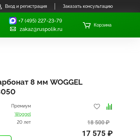
Вход и регистрация
Заказать консультацию
+7 (495) 227-23-79
Корзина
zakaz@ruspolik.ru
арбонат 8 мм WOGGEL
3050
Премиум
Woggel
18 500 ₽
20 лет
17 575 ₽