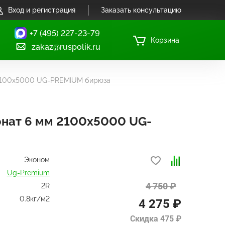
Вход и регистрация
Заказать консультацию
+7 (495) 227-23-79
Корзина
zakaz@ruspolik.ru
 2100х5000 UG-PREMIUM бирюза
нат 6 мм 2100х5000 UG-
Эконом
Ug-Premium
4 750 ₽
2R
0.8кг/м2
4 275 ₽
Скидка 475 ₽