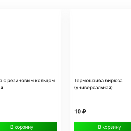
а с резиновым кольцом
Термошайба бирюза
ая
(универсальная)
10 ₽
В корзину
В корзину