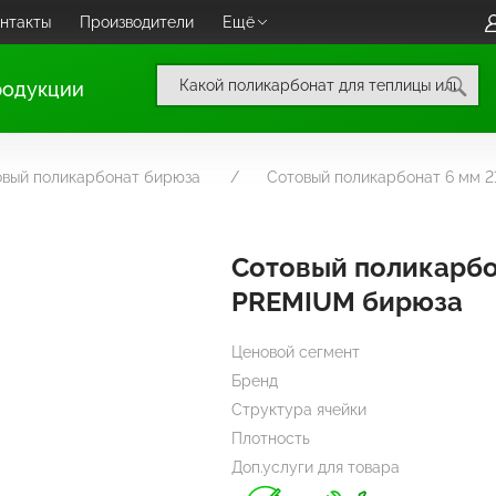
нтакты
Производители
Ещё
родукции
овый поликарбонат бирюза
Сотовый поликарбонат 6 мм
Сотовый поликарбо
PREMIUM бирюза
Ценовой сегмент
Бренд
Структура ячейки
Плотность
Доп.услуги для товара