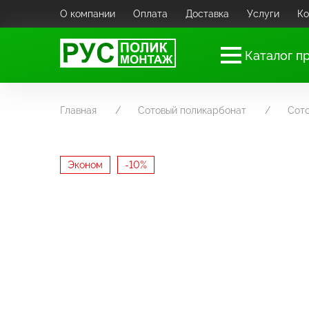
О компании
Оплата
Доставка
Услуги
Ко
Каталог п
Главная
Сотовый поликарбонат
Сот
Эконом
-10%