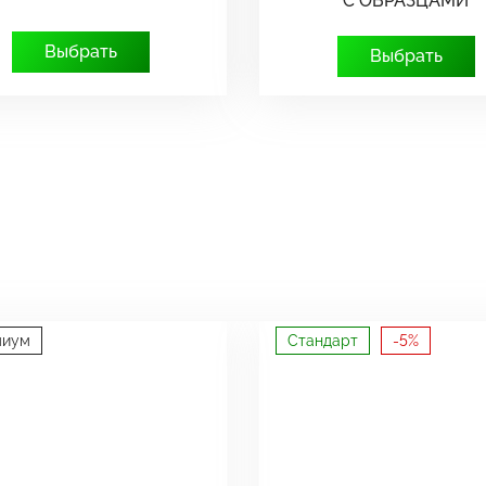
С ОБРАЗЦАМИ
Выбрать
Выбрать
миум
Стандарт
-5%