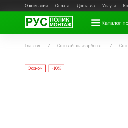
О компании
Оплата
Доставка
Услуги
Ко
Каталог п
Главная
Сотовый поликарбонат
Сот
Эконом
-10%