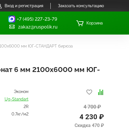
Вход и регистрация
Заказать консультацию
+7 (495) 227-23-79
Корзина
zakaz@ruspolik.ru
 2100х6000 мм ЮГ-СТАНДАРТ бирюза
нат 6 мм 2100х6000 мм ЮГ-
Эконом
Ug-Standart
4 700 ₽
2R
0.7кг/м2
4 230 ₽
Скидка 470 ₽