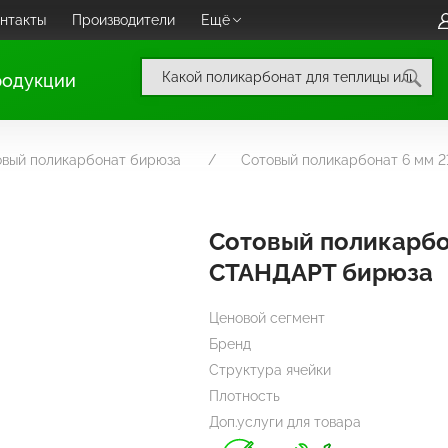
нтакты
Производители
Ещё
родукции
овый поликарбонат бирюза
Сотовый поликарбонат 6 мм
Сотовый поликарбо
СТАНДАРТ бирюза
Ценовой сегмент
Бренд
Структура ячейки
Плотность
Доп.услуги для товара