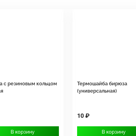
а с резиновым кольцом
Термошайба бирюза
ая
(универсальная)
10 ₽
В корзину
В корзину