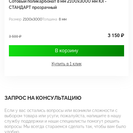
Сотовый поликарбонат 8 мм 2100х3000 мм ЮГ-
С
СТАНДАРТ прозрачный
С
Размер
2100x3000
Толщина
8 мм
Р
3 150 ₽
3 500 ₽
3
В корзину
Купить в 1 клик
ЗАПРОС НА КОНСУЛЬТАЦИЮ
Если у вас остались вопросы или возникли сложности с
выбором товара или усуги, пожалуйста, напишите в нашу
службу поддержки и наши специалисты помогут решить
вопросы. Мы всегда стараемся сделать так, чтобы вам было
удобно.