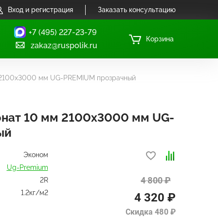
Вход и регистрация
Заказать консультацию
+7 (495) 227-23-79
Корзина
zakaz@ruspolik.ru
 2100x3000 мм UG-PREMIUM прозрачный
нат 10 мм 2100x3000 мм UG-
ый
Эконом
Ug-Premium
4 800 ₽
2R
1.2кг/м2
4 320 ₽
Скидка 480 ₽