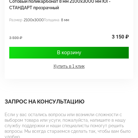
Сотовый поликарбонат 8 мм 2100х3000 мм ЮГ-
С
СТАНДАРТ прозрачный
С
Размер
2100x3000
Толщина
8 мм
Р
3 150 ₽
3 500 ₽
3
В корзину
Купить в 1 клик
ЗАПРОС НА КОНСУЛЬТАЦИЮ
Если у вас остались вопросы или возникли сложности с
выбором товара или усуги, пожалуйста, напишите в нашу
службу поддержки и наши специалисты помогут решить
вопросы. Мы всегда стараемся сделать так, чтобы вам было
удобно.